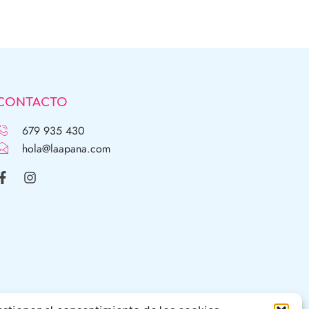
CONTACTO
679 935 430
hola@laapana.com